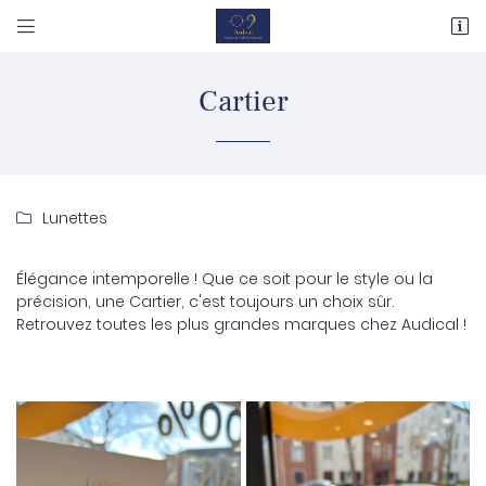


117 Avenue Joseph Kessel
78180 MONTIGNY LE BRETONNEUX
01 80 82 39 80
Cartier
Lunettes

Élégance intemporelle ! Que ce soit pour le style ou la
précision, une Cartier, c'est toujours un choix sûr.
Retrouvez toutes les plus grandes marques chez Audical !
Adresse email de réception

Recopier le code ci-contre

Rafraîchir le captcha
