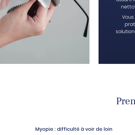
nettoy
Vous 
prat
solution
Pren
Myopie : difficulté à voir de loin