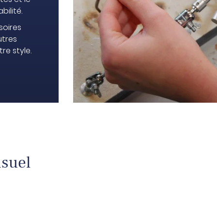
bilité.
soires
utres
re style.
isuel