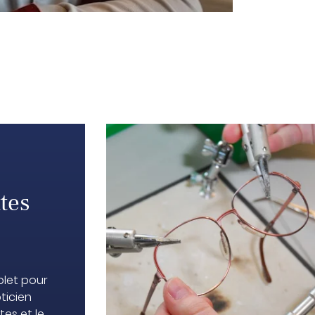
ttes
plet pour
ticien
es et le