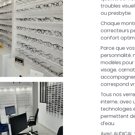
troubles visue
ou presbytie.
Chaque montur
correcteurs pe
confort optima
Parce que vos 
personnalité, 
modèles pour
visage, carnati
accompagnent 
correspond vr
Tous nos verre
interne, avec 
technologies 
permettent de
d’eau.
Avec AUDICAL,