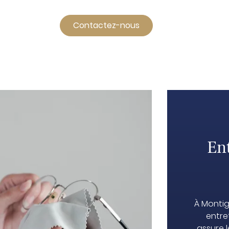
Contactez-nous
Ent
À Montig
entre
assure 