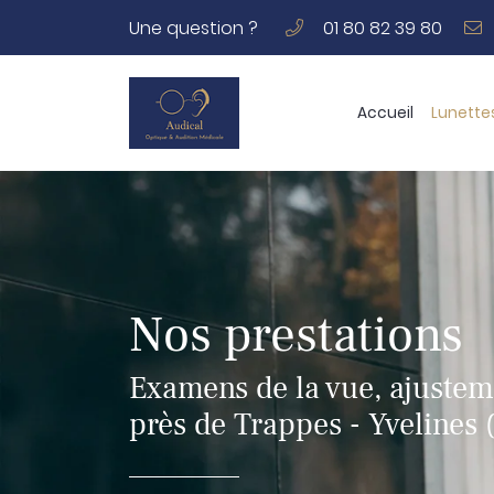
Une question ?
01 80 82 39 80
117 Avenue Joseph Kessel
78180 MONTIGNY LE BRETONNEUX
01 80 82 39 80
Accueil
Lunette
Nos prestations
Examens de la vue, ajustem
près de Trappes - Yvelines 
Adresse email de réception
