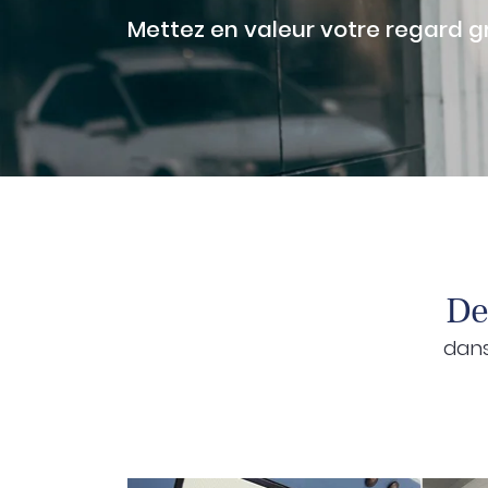
Recopier le code ci-contre

Mettez en valeur votre regard gr
Rafraîchir le captcha

En cochant cette case, vous consentez à recevoir nos proposi
commerciales à l'adresse email indiqué ci-dessus. Vous pouv
désinscrire à tout moment en utilisant
le formulaire de désinsc
Inscription
De
dans