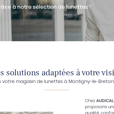
âce à notre sélection de lunettes !
tions
ez vous
ription
.
s solutions adaptées à votre vis
 votre magasin de lunettes à Montigny-le-Breto
Chez
AUDICAL
proposons une
qualité, confo