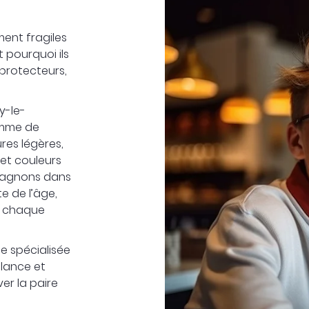
ment fragiles
 pourquoi ils
 protecteurs,
y-le-
amme de
res légères,
et couleurs
mpagnons dans
e de l’âge,
e chaque
e spécialisée
llance et
er la paire