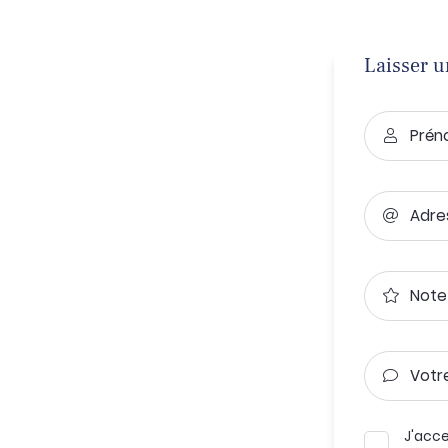
Laisser u
tions
ez vous
Prén

ription
.
Adre

Note

Votr

J'acce