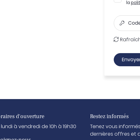
la
poli
Code

Rafraîch

Envoye
raires d'ouverture
Restez informés
 lundi à vendredi de 10h à 19h30
Tenez vous informé
dernières offres et 
joignez-nous