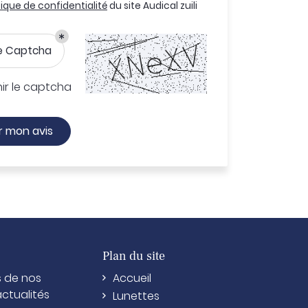
tique de confidentialité
du site
Audical zuili
 Captcha
ir le captcha
r mon avis
Plan du site
s de nos
Accueil
actualités
Lunettes