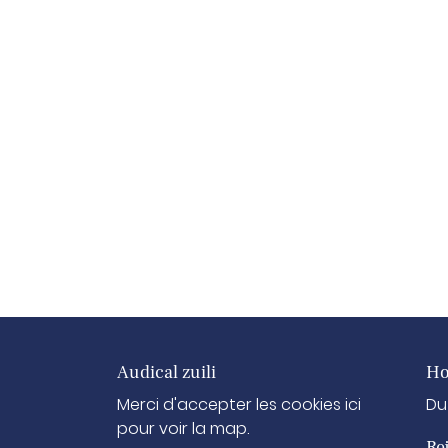
Audical zuili
Ho
Merci d'accepter les cookies
ici
Du
pour voir la map.
Re