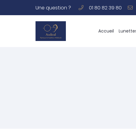
Une question ?
01 80 82 39 80
117 Avenue Joseph Kessel
78180 MONTIGNY LE BRETONNEUX
01 80 82 39 80
Accueil
Lunette
Adresse email de réception
