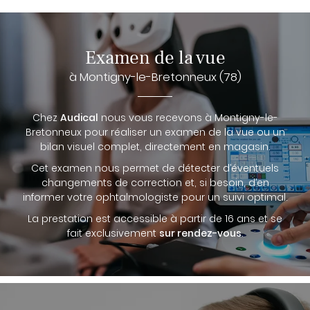
Examen de la vue
à Montigny-le-Bretonneux (78)
Chez
Audical
nous vous recevons à Montigny-le-
Bretonneux pour réaliser un examen de la vue ou un
bilan visuel complet, directement en magasin.
Cet examen nous permet de détecter d’éventuels
changements de correction et, si besoin, d’en
informer votre ophtalmologiste pour un suivi optimal.
La prestation est accessible à partir de 16 ans et se
fait exclusivement
sur rendez-vous
.