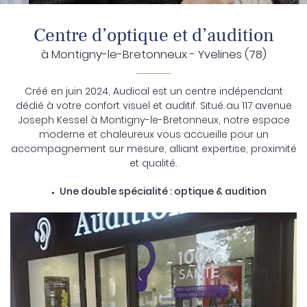
Centre d’optique et d’audition
à Montigny-le-Bretonneux - Yvelines (78)
En cochant cette case, vous consentez à recevoir nos propositions
commerciales à l'adresse email indiqué ci-dessus. Vous pouvez vous
désinscrire à tout moment en utilisant
le formulaire de désinscription
.
Créé en juin 2024, Audical est un centre indépendant
dédié à votre confort visuel et auditif. Situé au 117 avenue
Inscription
Joseph Kessel à Montigny-le-Bretonneux, notre espace
moderne et chaleureux vous accueille pour un
accompagnement sur mesure, alliant expertise, proximité
et qualité.
Une double spécialité : optique & audition