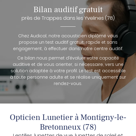
Bilan auditif gratuit
près de Trappes dans les Yvelines (78)
Chez Audical, notre acousticien diplômé vous
propose un test auditif gratuit, rapide et sans
engagement, à effectuer dans notre centre auditif.
Ce bilan nous permet d’évaluer votre capacité
auditive et de vous orienter, si nécessaire, vers une
solution adaptée à votre profil. Le test est accessible
à toute personne adulte et se réalise uniquement sur
rendez-vous.
Opticien Lunetier à Montigny-le-
Bretonneux (78)
Lentilles, lunettes de vue, lunettes de soleil et