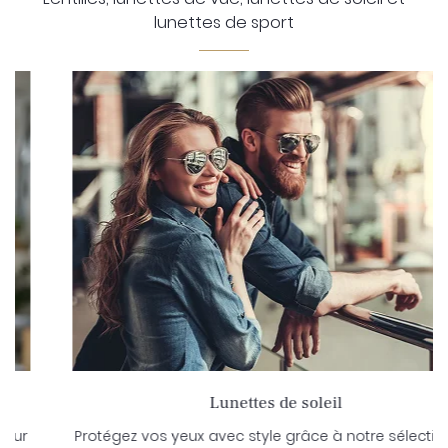
lunettes de sport
Une question
Accueil
01 80 82 39 8
Lunettes
Lentilles
Lunettes de soleil
ppareil Auditif
Protégez vos yeux avec style grâce à notre sélection de
Rejoignez-nous