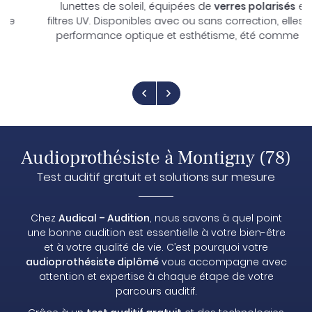
lunettes de soleil, équipées de
verres polarisés
et de
os Collections
filtres UV. Disponibles avec ou sans correction, elles allient
performance optique et esthétisme, été comme hiver.
nnance en ligne
Restez infor
Avis
Inscription Newsle
Actualités
Contact
Audioprothésiste à Montigny (78)
Prendre RDV
Test auditif gratuit et solutions sur mesure
Chez
Audical – Audition
, nous savons à quel point
une bonne audition est essentielle à votre bien-être
et à votre qualité de vie. C’est pourquoi votre
audioprothésiste diplômé
vous accompagne avec
attention et expertise à chaque étape de votre
parcours auditif.