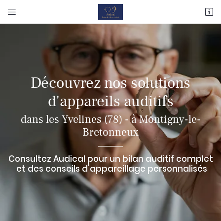


117 Avenue Joseph Kessel
78180 MONTIGNY LE BRETONNEUX
01 80 82 39 80
Découvrez nos solutions
d'appareils auditifs
dans les Yvelines (78) - à Montigny-le-
Bretonneux
Adresse email de réception

Consultez Audical pour un bilan auditif complet
et des conseils d'appareillage personnalisés
Recopier le code ci-contre

Rafraîchir le captcha
