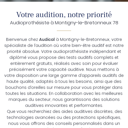
Votre audition, notre priorité
Audioprothésiste à Montigny-le-Bretonneux 78
En cochant cette case, vous consentez à recevoir nos propositions
commerciales à l'adresse email indiqué ci-dessus. Vous pouvez vous
désinscrire à tout moment en utilisant
le formulaire de désinscription
.
Bienvenue chez
Audical
à Montigny-le-Bretonneux, votre
spécialiste de l’audition où votre bien-être auditif est notre
Inscription
priorité absolue. Votre audioprothésiste indépendant et
diplômé vous propose des tests auditifs complets et
entièrement gratuits, réalisés avec soin pour évaluer
précisément votre capacité auditive. Nous mettons à
votre disposition une large gamme d’appareils auditifs de
haute qualité, adaptés à tous les besoins, ainsi que des
bouchons d’oreilles sur mesure pour vous protéger dans
toutes les situations. En collaboration avec les meilleures
marques du secteur, nous garantissons des solutions
auditives innovantes et performantes.
Que vous recherchiez des aides auditives discrètes, des
technologies avancées ou des protections spécifiques,
nous vous offrons des conseils personnalisés dans un