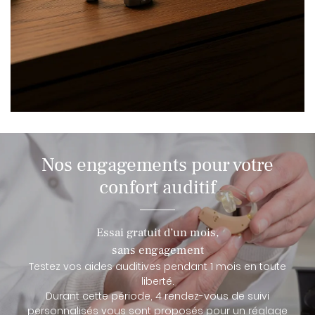
Nos engagements pour votre
confort auditif
Essai gratuit d’un mois,
sans engagement
Testez vos aides auditives pendant 1 mois en toute
liberté.
Durant cette période, 4 rendez-vous de suivi
personnalisés vous sont proposés pour un réglage