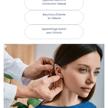
Appareils Auditifs à
Conduction Osseuse
Bouchons d'Oreilles
Sur Mesure
Appareillage Auditif
pour Enfants
Une question
Accueil
01 80 82 39 8
Lunettes
Lentilles