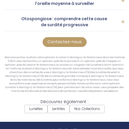
l’oreille moyenne à surveiller
Otospongiose : comprendre cette cause
de surdité progressive
Contactez-nous
Bienvenue chez Audical, votre opticien lunetier à Montigny-le-Bretonneux dans les Yvelines
(78). Si vous recherchez un opticien près de Guyancourt, un opticien près de Trappes, un
opticien près de Voisins-le-Bretonneux, ou encore un magasin de lunettes à Saint-Quentin-
en-Yvelines, Audical à Montigny-le-Bretonneux est votre adresse incontournable. Que vous
cherchiez des lunettes de vues à Montigny-le-Bretonneux (78) des lunettes de soleil à
Montigny-le-Bretonneux (78), des lunettes de grandes marques à Montigny-le-Bretonneux
dans les Yvelines ou des lunettes pour enfants à Montigny-le-Bretonneux, nous vous
accueillons avec expertise et conseils personnalisés. Faites confiance à notre opticien
lunetier à Montigny-le-Bretonneux (78) pour prendre soin de votre vision, vous proposer des
montures tendances et des solutions de correction visuelle adaptées à vos besoins.
Découvrez également :
Lunettes
Lentilles
Nos Collections