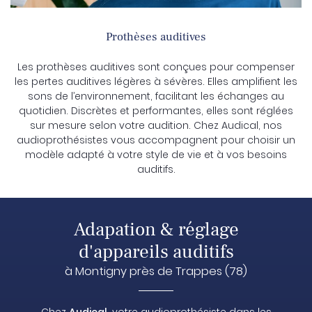
ppareil Auditif
Prothèses auditives
Rejoignez-nous
os Collections
Les prothèses auditives sont conçues pour compenser
les pertes auditives légères à sévères. Elles amplifient les
nnance en ligne
sons de l’environnement, facilitant les échanges au
quotidien. Discrètes et performantes, elles sont réglées
Restez infor
Avis
sur mesure selon votre audition. Chez Audical, nos
audioprothésistes vous accompagnent pour choisir un
Inscription Newsle
Actualités
modèle adapté à votre style de vie et à vos besoins
auditifs.
Contact
Prendre RDV
Adapation & réglage
d'appareils auditifs
à Montigny près de Trappes (78)
Chez
Audical
, votre audioprothésiste dans les